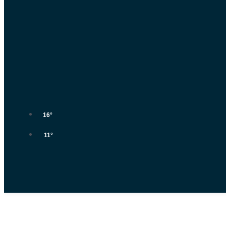
16°
11°