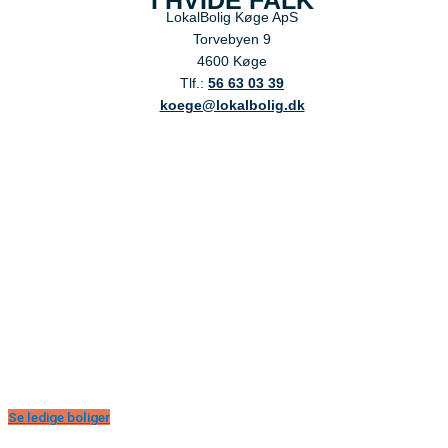
I HVIDE FALK
LokalBolig Køge ApS
Torvebyen 9
4600 Køge
Tlf.:
56 63 03 39
koege@lokalbolig.dk
Se ledige boliger