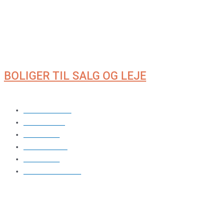
NYHEDER
BOLIGER TIL SALG OG LEJE
DE SEKS KARRÉER
POSTILLIONEN
GYLDENLØVE
HVIDE FALK
DANNEBROGE
NEPTUNUS
BROEN OG SKIBET
GALLERI
FÆLLES FACILITETER