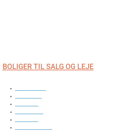
EJERBOLIG
LEJEBOLIG
BYFÆLLESSKAB
NYHEDER
BOLIGER TIL SALG OG LEJE
DE SEKS KARRÉER
POSTILLIONEN
GYLDENLØVE
HVIDE FALK
DANNEBROGE
NEPTUNUS
BROEN OG SKIBET