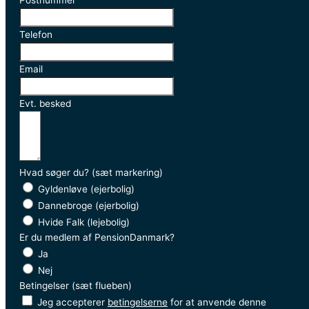
Postnummer
Telefon
Email
Evt. besked
Hvad søger du? (sæt markering)
Gyldenløve (ejerbolig)
Dannebroge (ejerbolig)
Hvide Falk (lejebolig)
Er du medlem af PensionDanmark?
Ja
Nej
Betingelser (sæt flueben)
Jeg accepterer
betingelserne
for at anvende denne