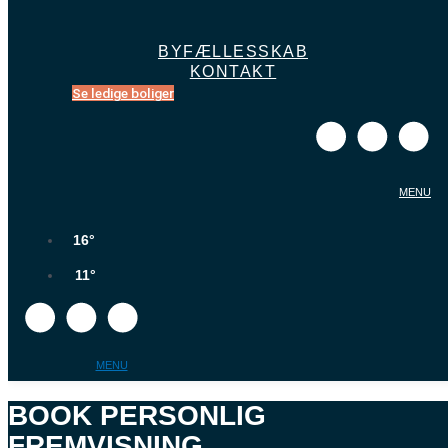
BYFÆLLESSKAB
KONTAKT
Se ledige boliger
MENU
16°
11°
MENU
BOOK PERSONLIG
FREMVISNING