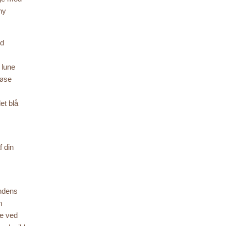
ny
ed
 lune
løse
et blå
f din
andens
n
de ved