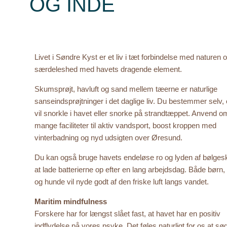
OG INDE
Livet i Søndre Kyst er et liv i tæt forbindelse med naturen o
særdeleshed med havets dragende element.
Skumsprøjt, havluft og sand mellem tæerne er naturlige
sanseindsprøjtninger i det daglige liv. Du bestemmer selv,
vil snorkle i havet eller snorke på strandtæppet. Anvend 
mange faciliteter til aktiv vandsport, boost kroppen med
vinterbadning og nyd udsigten over Øresund.
Du kan også bruge havets endeløse ro og lyden af bølgeskv
at lade batterierne op efter en lang arbejdsdag. Både børn
og hunde vil nyde godt af den friske luft langs vandet.
Maritim mindfulness
Forskere har for længst slået fast, at havet har en positiv
indflydelse på vores psyke. Det føles naturligt for os at s