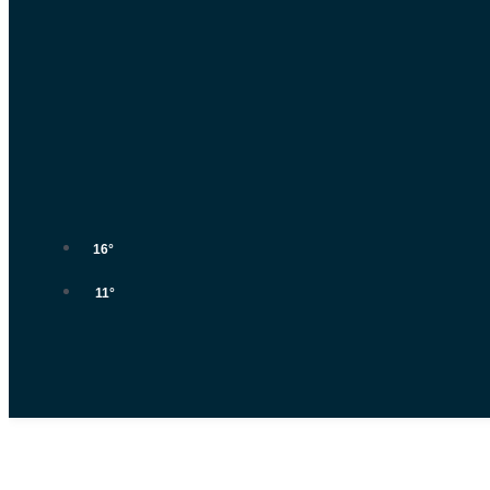
16°
11°