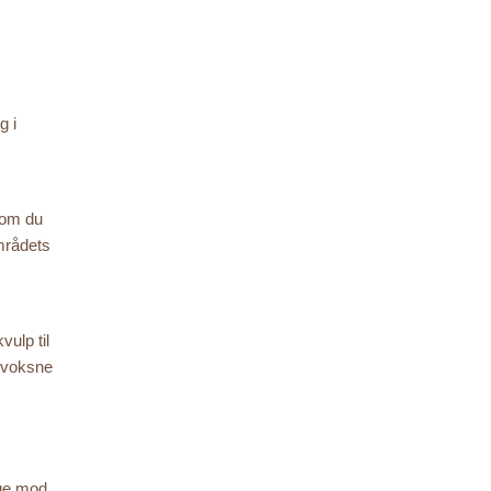
g i
 om du
områdets
ulp til
, voksne
øge mod