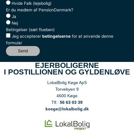
Hvide Falk (lejebolig)
Er du medlem af PensionDanmark?
Ja
Nej
Betingelser (sæt flueben)
Jeg accepterer
betingelserne
for at anvende denne
formular
Send
EJERBOLIGERNE
I POSTILLIONEN OG GYLDENLØVE
LokalBolig Køge ApS
Torvebyen 9
4600 Køge
Tlf.:
56 63 03 39
koege@lokalbolig.dk