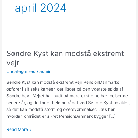
april 2024
Søndre
Kyst
Søndre Kyst kan modstå ekstremt
kan
modstå
vejr
ekstremt
Uncategorized
/
admin
vejr
Søndre Kyst kan modstå ekstremt vejr PensionDanmarks
opfører i alt seks karréer, der ligger på den yderste spids af
Søndre havn Vejret har budt på mere ekstreme hændelser de
senere år, og derfor er hele området ved Søndre Kyst udviklet,
så det kan modstå storm og oversvømmelser. Læs her,
hvordan området er sikret PensionDanmark bygger […]
Read More »