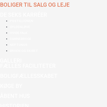
BOLIGER TIL SALG OG LEJE
DE SEKS KARRÉER
POSTILLIONEN
GYLDENLØVE
HVIDE FALK
DANNEBROGE
NEPTUNUS
BROEN OG SKIBET
GALLERI
FÆLLES FACILITETER
BOLIGFÆLLESSKABET
KØGE BY
ÅBENT HUS
HISTORIEN