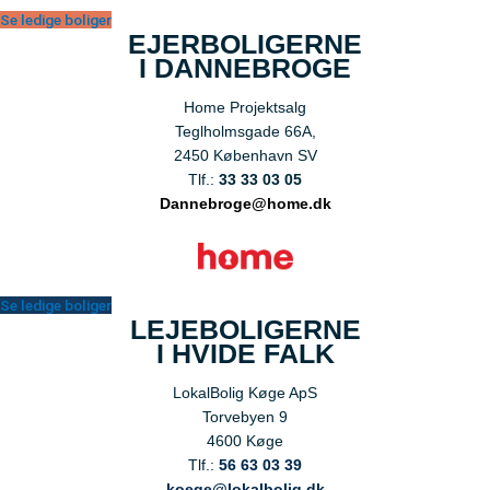
Se ledige boliger
EJERBOLIGERNE
I DANNEBROGE
Home Projektsalg
Teglholmsgade 66A,
2450 København SV
Tlf.:
33 33 03 05
Dannebroge@home.dk
Se ledige boliger
LEJEBOLIGERNE
I HVIDE FALK
LokalBolig Køge ApS
Torvebyen 9
4600 Køge
Tlf.:
56 63 03 39
koege@lokalbolig.dk