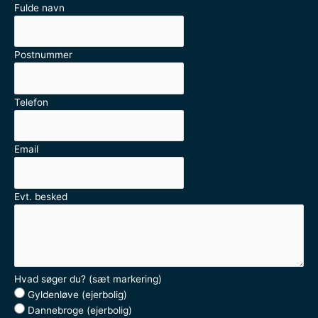
Fulde navn
Postnummer
Telefon
Email
Evt. besked
Hvad søger du? (sæt markering)
Gyldenløve (ejerbolig)
Dannebroge (ejerbolig)