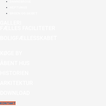
DANNEBROGE
NEPTUNUS
BROEN OG SKIBET
GALLERI
FÆLLES FACILITETER
BOLIGFÆLLESSKABET
KØGE BY
ÅBENT HUS
HISTORIEN
ARKITEKTUR
DOWNLOAD
KONTAKT