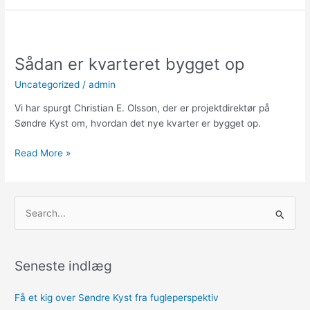
Sådan
er
Sådan er kvarteret bygget op
kvarteret
bygget
Uncategorized
/
admin
op
Vi har spurgt Christian E. Olsson, der er projektdirektør på
Søndre Kyst om, hvordan det nye kvarter er bygget op.
Read More »
S
ø
g
Seneste indlæg
e
f
Få et kig over Søndre Kyst fra fugleperspektiv
t