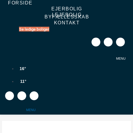
FORSIDE
Gå
EJERBOLIG
til
LEJEBOLIG
indholdet
BYFÆLLESSKAB
KONTAKT
Se ledige boliger
MENU
16°
11°
MENU